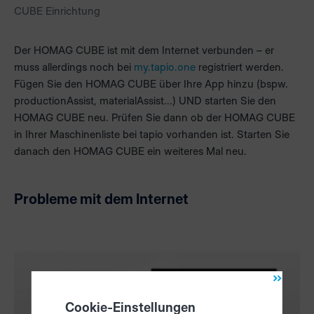
CUBE Einrichtung
Der HOMAG CUBE ist mit dem Internet verbunden – er
muss allerdings noch bei
my.tapio.one
registriert werden.
Fügen Sie den HOMAG CUBE über Ihre App hinzu (bspw.
productionAssist, materialAssist...) UND starten Sie den
HOMAG CUBE neu. Prüfen Sie dann ob der HOMAG CUBE
in Ihrer Maschinenliste bei tapio vorhanden ist. Starten Sie
danach den HOMAG CUBE ein weiteres Mal neu.
Probleme mit dem Internet
Cookie-Einstellungen