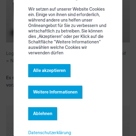
Wir setzen auf unserer Website Cookies
ein. Einige von ihnen sind erforderlich,
während andere uns helfen unser
Onlineangebot für Sie zu verbessern und
wirtschaftlich zu betreiben. Sie können
dies „Akzeptieren“ oder per Klick auf die
Schaltfläche "Weitere Informationen"
auswählen welche Cookies wir
verwenden dürfen
Logo: leuchtet nicht // Farbsignal: weißer Kometenschweif
= Netzwerkfehler
Alle akzeptieren
Es scheint ein Netzwerkproblem mit dem HOMAG CUBE
vorzuliegen. Bitte starten Sie den HOMAG CUBE neu.
Weitere Informationen
Ablehnen
Datenschutzerklärung