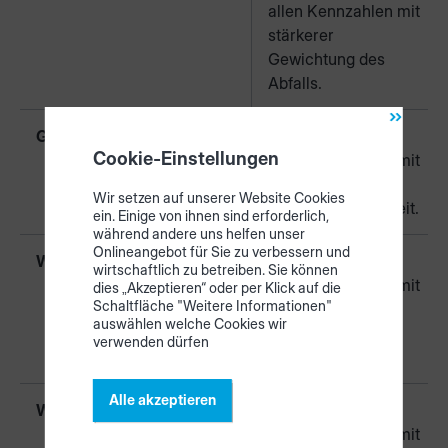
allen Kennzahlen mit
stärkerer
Gewichtung des
Abfalls.
Geringe Zeit
Kompromiss aus
Cookie-Einstellungen
allen Kennzahlen mit
stärkerer
Wir setzen auf unserer Website Cookies
Gewichtung der Zeit.
ein. Einige von ihnen sind erforderlich,
während andere uns helfen unser
Onlineangebot für Sie zu verbessern und
Wenig Abfall + Reste
Kompromiss aus
wirtschaftlich zu betreiben. Sie können
allen Kennzahlen mit
dies „Akzeptieren“ oder per Klick auf die
Schaltfläche "Weitere Informationen"
stärkerer
auswählen welche Cookies wir
Gewichtung von
verwenden dürfen
Abfall und Resten.
Alle akzeptieren
Wenig Reste
Kompromiss aus
allen Kennzahlen mit