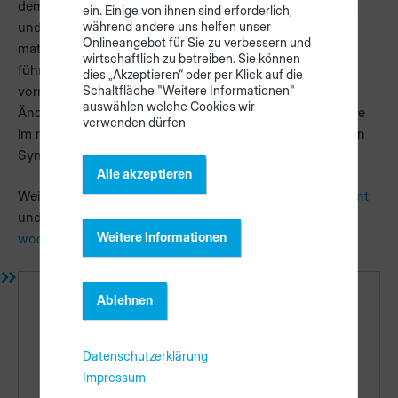
dem Materialstamm, dem Bestand an Platten und Resten
ein. Einige von ihnen sind erforderlich,
und die vorhandenen Reservierungen – in den
während andere uns helfen unser
Onlineangebot für Sie zu verbessern und
materialManager importiert. woodStore ist dabei das
wirtschaftlich zu betreiben. Sie können
führende System. Änderungen, die Sie in woodStore
dies „Akzeptieren“ oder per Klick auf die
vornehmen, werden im materialManager synchronisiert.
Schaltfläche "Weitere Informationen"
auswählen welche Cookies wir
Änderungen an Plattenmaterialien aus woodStore, die Sie
verwenden dürfen
im materialManager vornehmen, werden bei der nächsten
Synchronisation überschrieben.
Alle akzeptieren
Weitere Informationen finden Sie unter
HOMAG File Agent
und im Kapitel
Import von Plattenmaterialien aus
Weitere Informationen
woodStore
.
Ablehnen
Links
Überblick
Datenschutzerklärung
Import von Plattenmaterialien aus
Impressum
woodStore