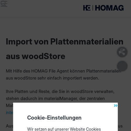
Menü
Suche
Import von Plattenmaterialien
aus woodStore
Mit Hilfe des HOMAG File Agent können Plattenmaterialien
aus woodStore sehr einfach importiert werden.
Ihre Platten und Reste, die Sie in woodStore verwalten,
stehen dadurch im materialManager, der zentralen
Materialverwaltung, und in der Optimierungs-Software
intelliDivide
direkt zur Verfügung.
Cookie-Einstellungen
Aus woodStore werden alle Materialdaten – bestehend aus
Wir setzen auf unserer Website Cookies