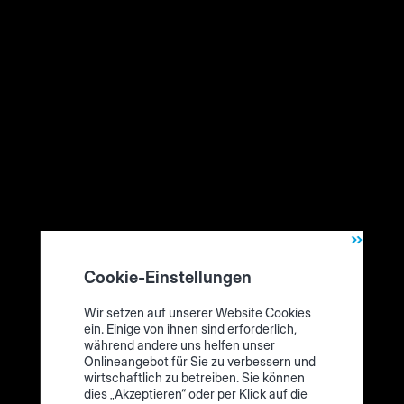
starten Sie die Inbetriebnahme.
Cookie-Einstellungen
Wir packen aus! Das ist der Zuschnitt-Assistent („Cutting
Wir setzen auf unserer Website Cookies
Production Set“)
ein. Einige von ihnen sind erforderlich,
während andere uns helfen unser
Onlineangebot für Sie zu verbessern und
wirtschaftlich zu betreiben. Sie können
Technische Voraussetzungen
dies „Akzeptieren“ oder per Klick auf die