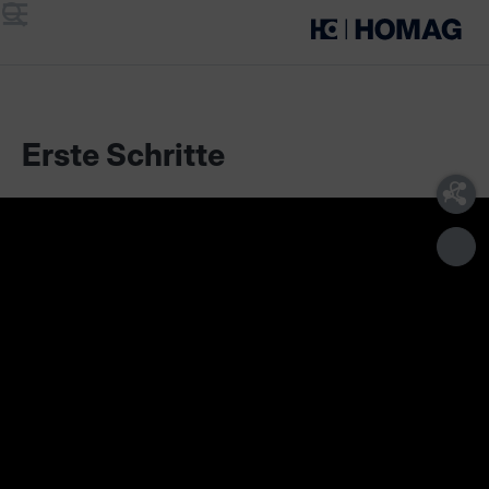
Menü
Suche
Erste Schritte
Lieferumfang
Technische Voraussetzungen
Unser Zuschnitt-Assistent unterstützt Sie bei der
Optimierung Ihrer Zuschnittpläne, bei der Etikettierung der
Teile und gibt Ihnen einen Überblick im Zuschnittprozess.
Einsetzbar ist dieser digitale Assistent flexibel im
Zusammenhang mit Formatkreissägen sowie stehenden
und liegenden Plattensägen – ganz unabhängig von Typ,
Alter und Hersteller.