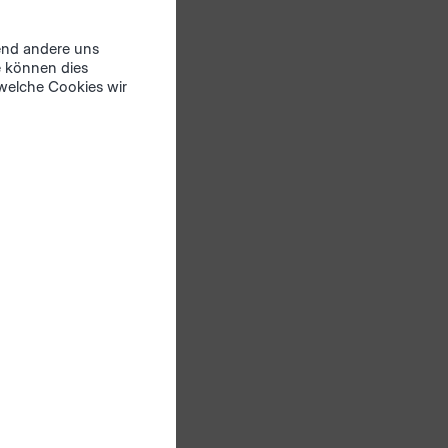
 den
rend andere uns
ten-
e können dies
 welche Cookies wir
iten:
mm