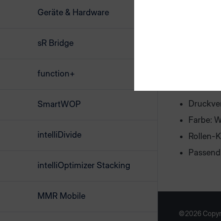
Sollten Sie
Geräte & Hardware
beachten Si
Production
sR Bridge
Größe: 
ca. 700 
function+
Leicht a
Druckve
SmartWOP
Farbe: 
intelliDivide
Rollen-
Passend
intelliOptimizer Stacking
MMR Mobile
©2026 Copyr