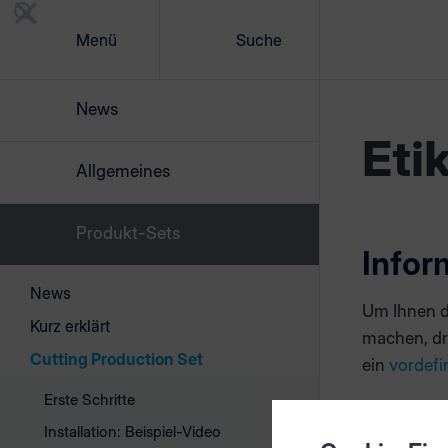
Menü
Suche
News
Eti
Allgemeines
Produkt-Sets
Infor
News
Um Ihnen d
Kurz erklärt
machen, dru
Cutting Production Set
ein
vordefi
Erste Schritte
Etike
Installation: Beispiel-Video