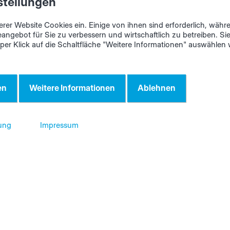
stellungen
figuration des productionAssist können Sie – nachdem Sie
erer Website Cookies ein. Einige von ihnen sind erforderlich, wäh
gewiesen haben – zwischen
zwei unterschiedlichen Etiket
eangebot für Sie zu verbessern und wirtschaftlich zu betreiben. Si
 per Klick auf die Schaltfläche "Weitere Informationen" auswählen
hlen.
en
Weitere Informationen
Ablehnen
tklebende Etiketten
estellen
ung
Impressum
schaffung von Etikettenrollen haben Sie folgende Möglichke
lung im HOMAG eShop
ende Etiketten für Cutting Production Set: Maße 80x100 
 im
HOMAG eShop
.