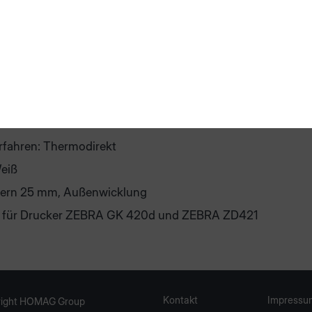
 die Etiketten über einen anderen Hersteller beziehen, so
e bitte folgende Anforderungen an die Etiketten für das C
 Set.
80x100 mm
Etiketten/Rolle
blösbar
rfahren: Thermodirekt
Weiß
Kern 25 mm, Außenwicklung
 für Drucker ZEBRA GK 420d und ZEBRA ZD421
Kontakt
Impressu
ight HOMAG Group