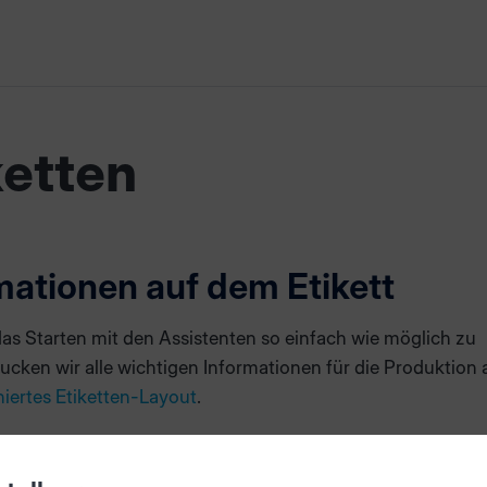
ketten
mationen auf dem Etikett
as Starten mit den Assistenten so einfach wie möglich zu
cken wir alle wichtigen Informationen für die Produktion 
niertes Etiketten-Layout
.
ttenlayout anpassen