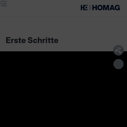
Menü
Suche
Erste Schritte
Lieferumfang
Technische Voraussetzungen
Unser Sortier-Assistent unterstützt Sie beim Sortieren Ihrer
Bauteile in der Werkstatt. So haben Sie immer einen
Überblick darüber, welche Möbelteile bereits bearbeitet
wurden und für die Montage, Verpackung oder die
Weiterverarbeitung vollständig sind. Sie können den Sortier-
Assistenten mit oder ohne LED-Leisten nutzen und das
Sortier-Regal in Ausstattung und Größe anpassen.