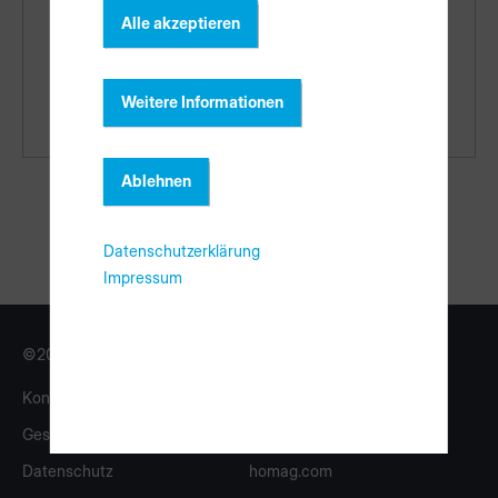
Teileliste: Der Inhalt Ihres Sets mit allen
Alle akzeptieren
Teilenummern
Teileliste Sorting Production Set
Weitere Informationen
(PDF, 645 KB)
Ablehnen
Datenschutzerklärung
Impressum
©2026 Copyright HOMAG Group
Kontakt
Impressum
Geschäftsbedingungen
eShop
Datenschutz
homag.com