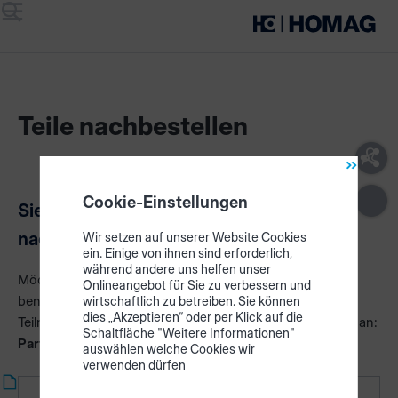
Menü
Suche
Teile nachbestellen
Cookie-Einstellungen
Sie möchten einzelne Teile aus Ihrem Set
nachbestellen oder ersetzen?
Wir setzen auf unserer Website Cookies
ein. Einige von ihnen sind erforderlich,
während andere uns helfen unser
Möchten Sie Ihr Set mit LED-Leisten ergänzen oder
Onlineangebot für Sie zu verbessern und
benötigen Sie ein Ersatzteil entnehmen Sie bitte die
wirtschaftlich zu betreiben. Sie können
dies „Akzeptieren“ oder per Klick auf die
Teilnummer aus dem Dokument und senden den Bedarf an:
Schaltfläche "Weitere Informationen"
Parts-commercial@homag.com
auswählen welche Cookies wir
verwenden dürfen