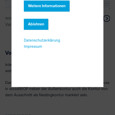
Weitere Informationen
woodWOP Werkzeug Reihenfolge
1 / 4
Ablehnen
Variante 1
Datenschutzerklärung
Impressum
Voraussetzungen für Teil-in-Teil Nesting
intelliDivide bietet die Möglichkeit, in einem Ausschnitt
weitere kleinere Teile zu positionieren.
Damit ein Ausschnitt in einem Werkstück erkannt wird muss
in woodWOP neben der Außenkontur auch die Kontur von
dem Ausschnitt als Nestingkontur markiert sein.