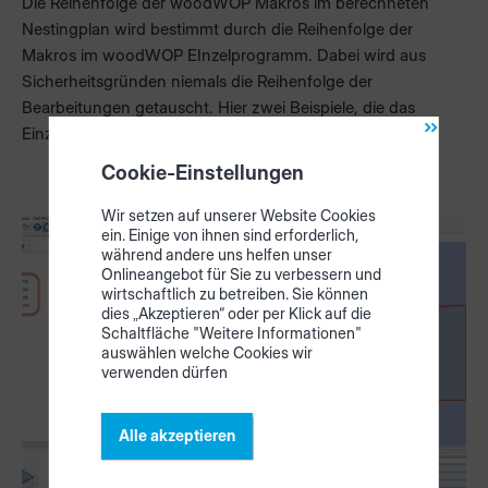
Die Reihenfolge der woodWOP Makros im berechneten
Nestingplan wird bestimmt durch die Reihenfolge der
Makros im woodWOP EInzelprogramm. Dabei wird aus
Sicherheitsgründen niemals die Reihenfolge der
Bearbeitungen getauscht. Hier zwei Beispiele, die das
Einzelteil und das Ergebnis im Nestingplan darstellen:
Cookie-Einstellungen
Wir setzen auf unserer Website Cookies
ein. Einige von ihnen sind erforderlich,
während andere uns helfen unser
Onlineangebot für Sie zu verbessern und
wirtschaftlich zu betreiben. Sie können
dies „Akzeptieren“ oder per Klick auf die
Schaltfläche "Weitere Informationen"
auswählen welche Cookies wir
verwenden dürfen
Alle akzeptieren