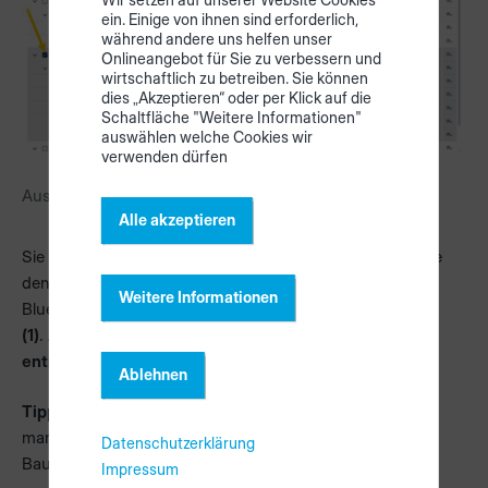
ein. Einige von ihnen sind erforderlich,
während andere uns helfen unser
Onlineangebot für Sie zu verbessern und
wirtschaftlich zu betreiben. Sie können
dies „Akzeptieren“ oder per Klick auf die
Schaltfläche "Weitere Informationen"
auswählen welche Cookies wir
verwenden dürfen
Auswahl zu entnehmender Bauteile.
Alle akzeptieren
Sie können jetzt Bauteil für Bauteil entnehmen indem Sie
den QR-Code jedes Bauteils mit dem verbundenen
Weitere Informationen
Bluetooth-Scanner oder der Tablet-Kamera
scannen
(1)
. Alternativ können Sie den Button
Artikel vom Lager
entnehmen (2)
anklicken.
Ablehnen
Tipp:
Sie müssen die Bauteile nicht für eine Entnahme
markieren, sondern können sofort den QR-Code eines
Datenschutzerklärung
Bauteils scannen.
Impressum