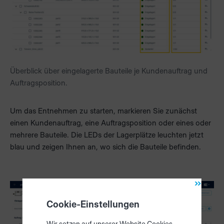
Überblick über eingelagerte Bauteile je Kundenauftrag und
Auftragsposition.
Um das Entnehmen zu starten, markieren Sie zunächst
einen Kundenauftrag, eine Auftragsposition oder eines oder
mehrere Bauteile. Die LEDs der Lagerplätze leuchten jetzt
blau und zeigen Ihnen an, wo sich die Bauteile befinden.
Cookie-Einstellungen
Wir setzen auf unserer Website Cookies