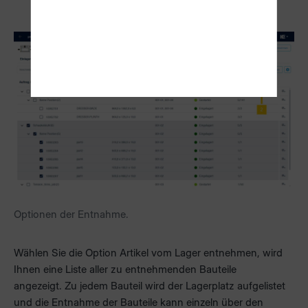
Optionen der Entnahme.
Wählen Sie die Option Artikel vom Lager entnehmen, wird
Ihnen eine Liste aller zu entnehmenden Bauteile
angezeigt. Zu jedem Bauteil wird der Lagerplatz aufgelistet
und die Entnahme der Bauteile kann einzeln über den