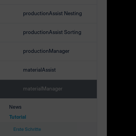
Material- 
Liste (Spalt
productionAssist Nesting
Weitere Pl
productionAssist Sorting
hinzufüge
productionManager
materialAssist
materialManager
News
Tutorial
Erste Schritte