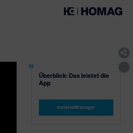
eb
Ihren
Überblick: Das leistet die
App
ng
)
materialManager
ie
leiste