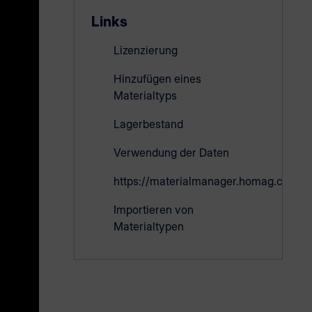
cken,
Links
Lizenzierung
Hinzufügen eines
typen
Materialtyps
in
h der
Lagerbestand
Verwendung der Daten
d
https://materialmanager.homag.cloud
Importieren von
lt. In
Materialtypen
ite,
n ein