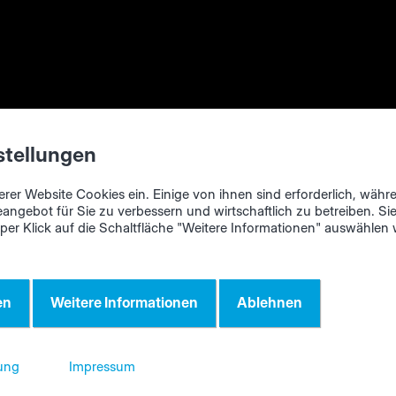
über Plattentypen
rei-Punkte-Menü (1)
können Sie
weitere Aktionen (2)
stellungen
n.
erer Website Cookies ein. Einige von ihnen sind erforderlich, wäh
ie Möglichkeit, Ihre Materialien über "Bearbeiten" als Liste
eangebot für Sie zu verbessern und wirtschaftlich zu betreiben. Si
 per Klick auf die Schaltfläche "Weitere Informationen" auswählen
n. Außerdem können Sie die Materialliste als bdx- oder cs
tieren. Materialien, deren Mindestbestand unterschritten is
 zusätzlich separat exportieren. Eine
Importfunktion für
en
Weitere Informationen
Ablehnen
ten
steht Ihnen ebenfalls zur Verfügung.
ung
Impressum