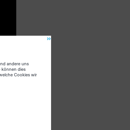
rend andere uns
 zu
e können dies
 welche Cookies wir
v-
t,