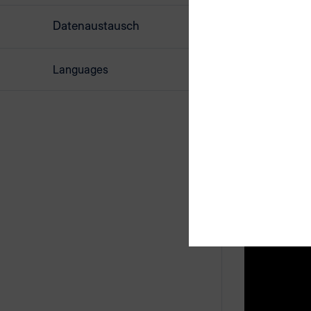
Datenaustausch
Languages
Weitere Ak
Die Übersic
Standardei
Gesamtläng