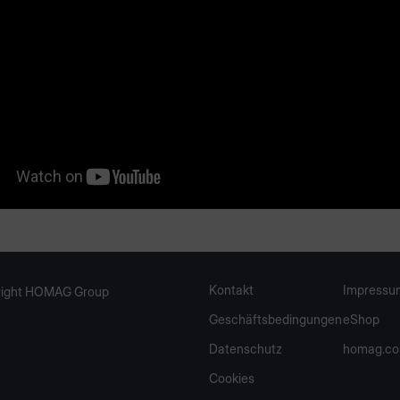
Video geben wir Ihnen eine Einführung in den materialMana
n, wie Sie einen neuen Materialtyp anlegen und den
stand überwachen können.
Kontakt
Impressu
ight HOMAG Group
Geschäftsbedingungen
eShop
Datenschutz
homag.c
Cookies