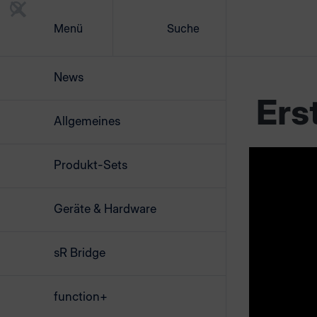
Menü
Suche
News
Ers
Allgemeines
Mit dem mat
Produkt-Sets
zentral in 
Materialien
Geräte & Hardware
Optimieru
und auf
Ma
Kantenanle
sR Bridge
Der materi
function+
einfach di