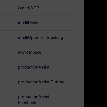
ein. Altern
SmartWOP
um die Anw
Nach dem Ö
intelliDivide
Navigation
"Platten" 
intelliOptimizer Stacking
über eine e
Navigation
MMR Mobile
"Optimieru
Lizenz erwo
Verfügung.
productionAssist
Beim ersten
productionAssist Cutting
der Übersic
Information
productionAssist
Maserung, 
Feedback
Material e