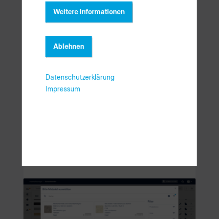
Weitere Informationen
Ablehnen
Datenschutzerklärung
Impressum
Kantenbandstammdaten von
EGGER und Hranipex jetzt im
Katalog verfügbar
materialManager
17.04.2024