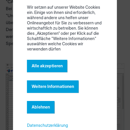
"CADmatic 5".
Wir setzen auf unserer Website Cookies
Bei "ASCII oder Unicode", wählen Sie die Einstellung
ein. Einige von ihnen sind erforderlich,
"Unicode UTF-8", um alle Sonderzeichen korrekt zu
während andere uns helfen unser
übertragen.
Onlineangebot für Sie zu verbessern und
wirtschaftlich zu betreiben. Sie können
Der Pfad zur Speicherung der Datei kann frei gewählt
dies „Akzeptieren“ oder per Klick auf die
werden.
Schaltfläche "Weitere Informationen"
Speichern Sie nun die Einstellungen.
auswählen welche Cookies wir
verwenden dürfen
Alle akzeptieren
Weitere Informationen
Ablehnen
Datenschutzerklärung