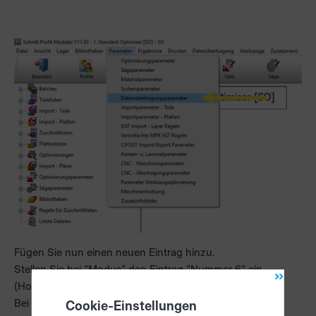
Fügen Sie nun einen neuen Eintrag hinzu.
Stellen Sie bei "Modus" den Eintrag "Nummer 6" ein
(Holzma/HOMAG CADmatic 3/4/5).
Bei der Option "Steuerung" wählen Sie bitte die Option
Cookie-Einstellungen