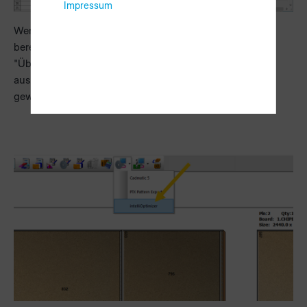
Impressum
Wenn Sie eine Optimierung für intelliOptimizer Stacking
bereitstellen möchten, dann wählen Sie beim Schritt
"Übertragung zur Säge" den neu hinzugefügten Eintrag
aus. Die Optimierung wird als Datei im SAW-Format im
gewählten Pfad gespeichert.