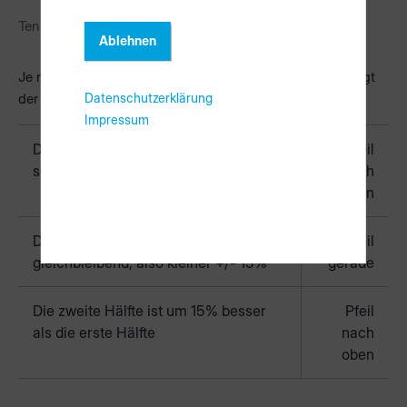
Tendenz Ausbringung
Ablehnen
Je nachdem wie sich die Ausbringung verändert hat, zeigt
der Pfeil die Tendenz an.
Datenschutzerklärung
Impressum
Die zweite Hälfte ist um 15%
Pfeil
schlechter als die erste Hälfte
nach
unten
Die zweite Hälfte ist relativ
Pfeil
gleichbleibend, also kleiner +/- 15%
gerade
Die zweite Hälfte ist um 15% besser
Pfeil
als die erste Hälfte
nach
oben